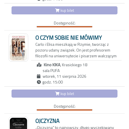
rutyna. Gdy pewnego wieczoru Joe i Angela
kategoria wiekowa 4+
zapraszają na kolację parę tajemniczych
kup bilet
sąsiadów, swobodna i przyjacielska rozmowa
zaczyna zmieniać się w pełną dwuznaczności
Dostępność:
grę. To, co dotąd skrywane, wychodzi na jaw, a
niewypowiedziane pragnienia ducha i ciała
zaczynają nabierać niebezpiecznie realnych
O CZYM SOBIE NIE MÓWIMY
kształtów. Czy obie pary pójdą dziś spać we
Carlo i Elisa mieszkają w Rzymie, tworząc z
własnych łóżkach?
pozoru udany związek. On jest profesorem
filozofii na uniwersytecie i pisarzem walczącym
z kryzysem twórczym. Ona z kolei to
Kino KIKA
, Krasickiego 18
utalentowana, błyskotliwa dziennikarka, której
sala PUFA
felietony ukazują się w międzynarodowych
wtorek, 11 sierpnia 2026
magazynach lifestylowych. Do ich trwającego
godz. 15:00
od dwóch dekad związku wkrada się coraz
więcej rutyny oraz dystansu.
kup bilet
Aby odzyskać dawną energię, decydują się na
Dostępność:
wyjazd do Maroka w towarzystwie
wieloletnich przyjaciół: Anny i Paola oraz ich
trzynastoletniej córki Vittorii - inteligentnej,
OJCZYZNA
dociekliwej i ekscentrycznej nastolatki.
„Ojczyzna” to najnowszy, długo wyczekiwany