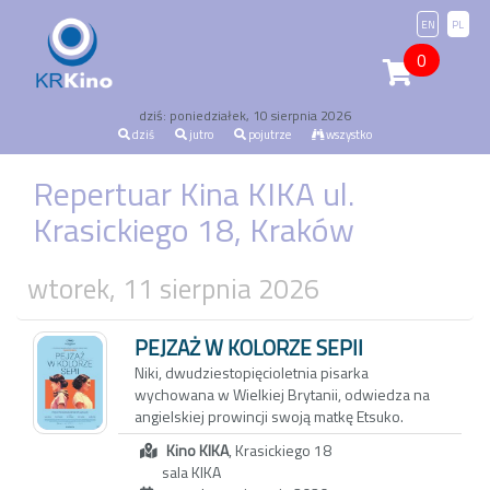
EN
PL
0
dziś: poniedziałek, 10 sierpnia 2026
dziś
jutro
pojutrze
wszystko
Repertuar Kina KIKA ul.
Krasickiego 18, Kraków
wtorek, 11 sierpnia 2026
PEJZAŻ W KOLORZE SEPII
Niki, dwudziestopięcioletnia pisarka
wychowana w Wielkiej Brytanii, odwiedza na
angielskiej prowincji swoją matkę Etsuko.
Pretekstem jest sprzedaż rodzinnego domu,
Kino KIKA
, Krasickiego 18
ale za pozornie zwyczajnym spotkaniem kryje
sala KIKA
się potrzeba zadania pytań, które przez lata