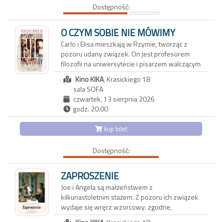
Dostępność:
zachwyca bezpretensjonalnym humorem i
zdjęciami, oddającymi urok karpackiego
pogórza. Reżyserka tworzy wzruszający film o
O CZYM SOBIE NIE MÓWIMY
pamięci, przyjaźni i przemijaniu. Portret
Carlo i Elisa mieszkają w Rzymie, tworząc z
bohaterek, które są dla siebie wszystkim,
pozoru udany związek. On jest profesorem
skłania do przewartościowania priorytetów i
filozofii na uniwersytecie i pisarzem walczącym
spojrzenia na rzeczywistość z mniej
z kryzysem twórczym. Ona z kolei to
uczęszczanej strony
Kino KIKA
, Krasickiego 18
utalentowana, błyskotliwa dziennikarka, której
sala SOFA
felietony ukazują się w międzynarodowych
czwartek, 13 sierpnia 2026
magazynach lifestylowych. Do ich trwającego
godz. 20:00
od dwóch dekad związku wkrada się coraz
więcej rutyny oraz dystansu.
kup bilet
Aby odzyskać dawną energię, decydują się na
Dostępność:
wyjazd do Maroka w towarzystwie
wieloletnich przyjaciół: Anny i Paola oraz ich
trzynastoletniej córki Vittorii - inteligentnej,
ZAPROSZENIE
dociekliwej i ekscentrycznej nastolatki.
Joe i Angela są małżeństwem z
Okazuje się, że także oni przeżywają poważny
kilkunastoletnim stażem. Z pozoru ich związek
kryzys, który najbardziej odbija się na
wydaje się wręcz wzorcowy: zgodne,
dziewczynce. Vittoria, która nie może dogadać
spokojne życie w porządnej dzielnicy, udane