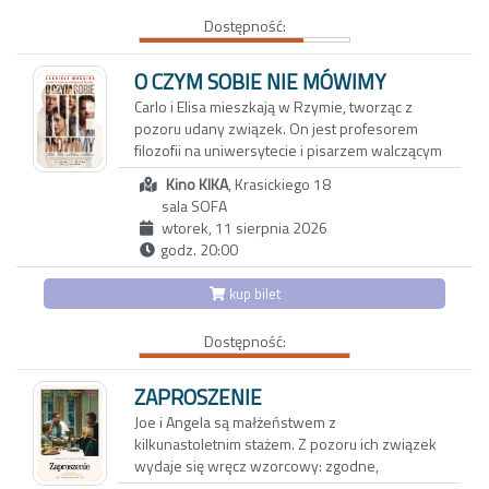
wyzwaniom codzienności. Nostalgiczny obraz
Dostępność:
zachwyca bezpretensjonalnym humorem i
zdjęciami, oddającymi urok karpackiego
pogórza. Reżyserka tworzy wzruszający film o
O CZYM SOBIE NIE MÓWIMY
pamięci, przyjaźni i przemijaniu. Portret
Carlo i Elisa mieszkają w Rzymie, tworząc z
bohaterek, które są dla siebie wszystkim,
pozoru udany związek. On jest profesorem
skłania do przewartościowania priorytetów i
filozofii na uniwersytecie i pisarzem walczącym
spojrzenia na rzeczywistość z mniej
z kryzysem twórczym. Ona z kolei to
uczęszczanej strony
Kino KIKA
, Krasickiego 18
utalentowana, błyskotliwa dziennikarka, której
sala SOFA
felietony ukazują się w międzynarodowych
wtorek, 11 sierpnia 2026
magazynach lifestylowych. Do ich trwającego
godz. 20:00
od dwóch dekad związku wkrada się coraz
więcej rutyny oraz dystansu.
kup bilet
Aby odzyskać dawną energię, decydują się na
Dostępność:
wyjazd do Maroka w towarzystwie
wieloletnich przyjaciół: Anny i Paola oraz ich
trzynastoletniej córki Vittorii - inteligentnej,
ZAPROSZENIE
dociekliwej i ekscentrycznej nastolatki.
Joe i Angela są małżeństwem z
Okazuje się, że także oni przeżywają poważny
kilkunastoletnim stażem. Z pozoru ich związek
kryzys, który najbardziej odbija się na
wydaje się wręcz wzorcowy: zgodne,
dziewczynce. Vittoria, która nie może dogadać
spokojne życie w porządnej dzielnicy, udane