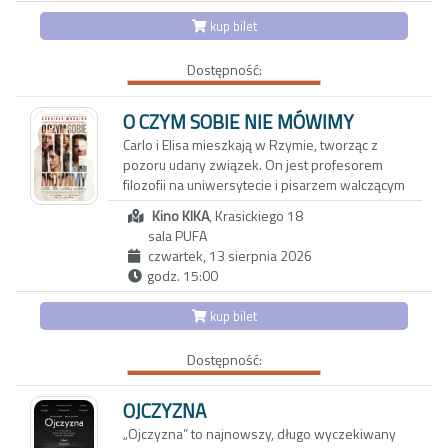
powojennym Nagasaki, z którego Etsuko
kup bilet
wyjechała do Wielkiej Brytanii, ani o
okolicznościach, w jakich wraz z nią opuściła
Dostępność:
Japonię jej starsza córka Keiko. Wyznania
Etsuko pełne są luk, uników i przemilczeń;
każde wspomnienie może być zarówno
O CZYM SOBIE NIE MÓWIMY
tropem prowadzącym do prawdy, jak i zasłoną
Carlo i Elisa mieszkają w Rzymie, tworząc z
chroniącą przed bolesną pamięcią.
pozoru udany związek. On jest profesorem
filozofii na uniwersytecie i pisarzem walczącym
z kryzysem twórczym. Ona z kolei to
Kino KIKA
, Krasickiego 18
utalentowana, błyskotliwa dziennikarka, której
sala PUFA
felietony ukazują się w międzynarodowych
czwartek, 13 sierpnia 2026
magazynach lifestylowych. Do ich trwającego
godz. 15:00
od dwóch dekad związku wkrada się coraz
więcej rutyny oraz dystansu.
kup bilet
Aby odzyskać dawną energię, decydują się na
Dostępność:
wyjazd do Maroka w towarzystwie
wieloletnich przyjaciół: Anny i Paola oraz ich
trzynastoletniej córki Vittorii - inteligentnej,
OJCZYZNA
dociekliwej i ekscentrycznej nastolatki.
„Ojczyzna” to najnowszy, długo wyczekiwany
Okazuje się, że także oni przeżywają poważny