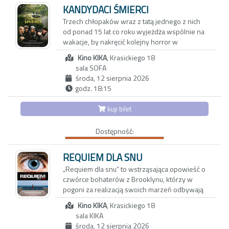
celny portret ludzkiego gatunku – nie tylko
zaczynają nabierać niebezpiecznie realnych
KANDYDACI ŚMIERCI
Argentyńczyków.
kształtów. Czy obie pary pójdą dziś spać we
Trzech chłopaków wraz z tatą jednego z nich
własnych łóżkach?
od ponad 15 lat co roku wyjeżdża wspólnie na
wakacje, by nakręcić kolejny horror w
niezwykłych plenerach i tajemniczych
Kino KIKA
, Krasickiego 18
miejscach Polski. Czy ich przyjaźń przetrwa do
sala SOFA
końca świata?
środa, 12 sierpnia 2026
godz. 18:15
Kilkanaście lat temu Maciej zabrał swojego
syna i dwóch jego kolegów na wakacje,
kup bilet
podczas których wspólnie nakręcili horror.
Chciał w ten sposób odciągnąć chłopców od
Dostępność:
komputerów. Nie przypuszczał wtedy, że
przerodzi się to w jedną z największych
przygód jego życia i że razem stworzą nie tylko
REQUIEM DLA SNU
unikalną, ale z pewnością jedyną w swoim
„Requiem dla snu” to wstrząsająca opowieść o
rodzaju serię horrorów zatytułowaną
czwórce bohaterów z Brooklynu, którzy w
„Kandydaci Śmierci”. Dziś chłopcy mają prawie
pogoni za realizacją swoich marzeń odbywają
30 lat. Bardzo się zmienili, a każdy z nich szuka
podróż w głąb piekła uzależnień. Dla
własnej drogi.
Kino KIKA
, Krasickiego 18
rozprowadzającego narkotyki Harry'ego (Leto),
sala KIKA
jego uzależnionej od pigułek na odchudzanie
„Kandydaci Śmierci” to zapis ich filmowych
środa, 12 sierpnia 2026