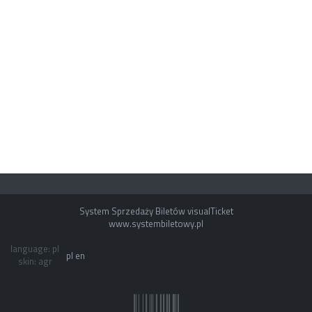
System Sprzedaży Biletów visualTicket
www.systembiletowy.pl
language: pl
pl
en
skin: agr