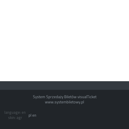
System Sprzedaży Biletów visualTicket
www.systembiletowy.pl
language: en
pl
en
skin: agr