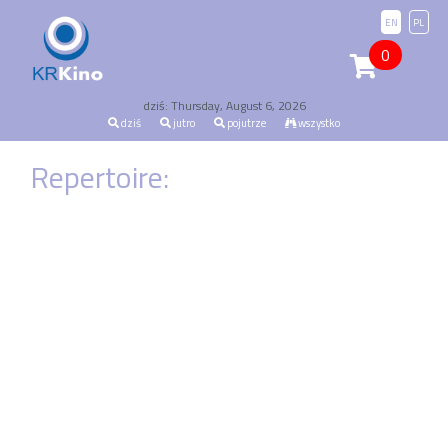
EN
PL
0
dziś: Thursday, August 6, 2026
dziś
jutro
pojutrze
wszystko
Repertoire: