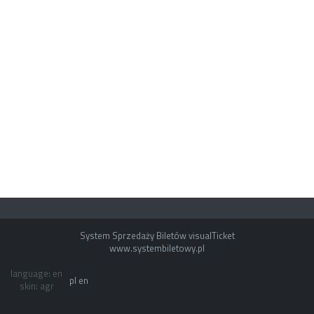
System Sprzedaży Biletów visualTicket
www.systembiletowy.pl
language: en
pl
en
skin: agr