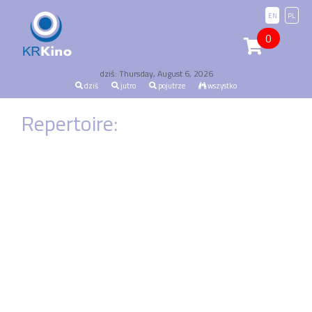
EN
PL
0
dziś: Thursday, August 6, 2026
dziś
jutro
pojutrze
wszystko
Repertoire: