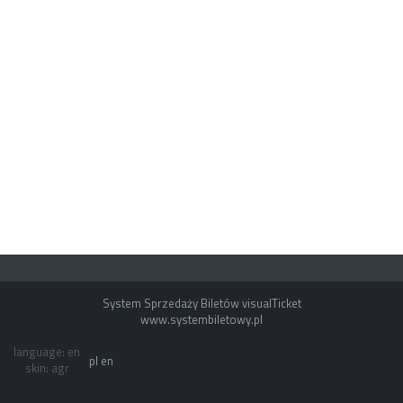
System Sprzedaży Biletów visualTicket
www.systembiletowy.pl
language: en
pl
en
skin: agr