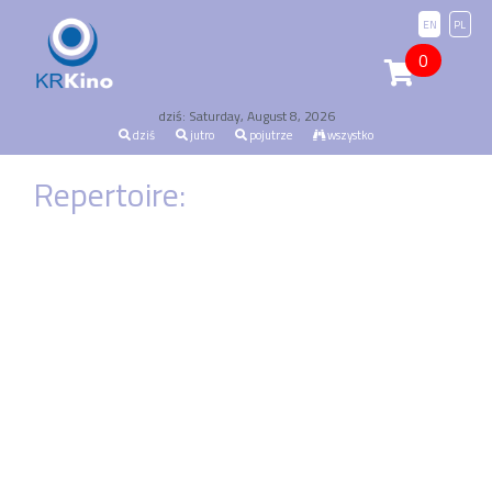
EN
PL
0
dziś: Saturday, August 8, 2026
dziś
jutro
pojutrze
wszystko
Repertoire: