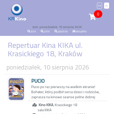
EN
PL
0
dziś: poniedziałek, 10 sierpnia 2026
dziś
jutro
pojutrze
wszystko
Repertuar Kina KIKA ul.
Krasickiego 18, Kraków
poniedziałek, 10 sierpnia 2026
PUCIO
Pucio po raz pierwszy na wielkim ekranie!
Bohater, który podbił serca dzieci i rodziców,
zaprasza na kinowe seanse pełne dobrej
zabawy i pozytywnej energii.
Kino KIKA
, Krasickiego 18
Pucio razem ze swoją rodziną odkrywa świat!
sala KIKA
Każdy dzień to nowe przygody – wspólne