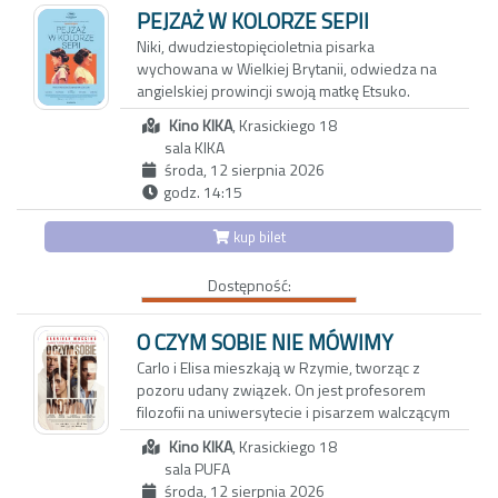
pogórza. Reżyserka tworzy wzruszający film o
PEJZAŻ W KOLORZE SEPII
pamięci, przyjaźni i przemijaniu. Portret
Niki, dwudziestopięcioletnia pisarka
bohaterek, które są dla siebie wszystkim,
wychowana w Wielkiej Brytanii, odwiedza na
skłania do przewartościowania priorytetów i
angielskiej prowincji swoją matkę Etsuko.
spojrzenia na rzeczywistość z mniej
Pretekstem jest sprzedaż rodzinnego domu,
uczęszczanej strony
Kino KIKA
, Krasickiego 18
ale za pozornie zwyczajnym spotkaniem kryje
sala KIKA
się potrzeba zadania pytań, które przez lata
środa, 12 sierpnia 2026
pozostawały niewypowiedziane. Niki wie
godz. 14:15
niewiele o japońskiej przeszłości matki, o
powojennym Nagasaki, z którego Etsuko
kup bilet
wyjechała do Wielkiej Brytanii, ani o
okolicznościach, w jakich wraz z nią opuściła
Dostępność:
Japonię jej starsza córka Keiko. Wyznania
Etsuko pełne są luk, uników i przemilczeń;
każde wspomnienie może być zarówno
O CZYM SOBIE NIE MÓWIMY
tropem prowadzącym do prawdy, jak i zasłoną
Carlo i Elisa mieszkają w Rzymie, tworząc z
chroniącą przed bolesną pamięcią.
pozoru udany związek. On jest profesorem
filozofii na uniwersytecie i pisarzem walczącym
z kryzysem twórczym. Ona z kolei to
Kino KIKA
, Krasickiego 18
utalentowana, błyskotliwa dziennikarka, której
sala PUFA
felietony ukazują się w międzynarodowych
środa, 12 sierpnia 2026