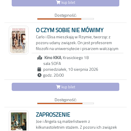
funduje widzom szokujący, emocjonalny
kup bilet
nie wrócą – i wspólne stawianie czoła
rollercoaster, po którym trudno dojść do
wyzwaniom codzienności. Nostalgiczny obraz
siebie.
Dostępność:
zachwyca bezpretensjonalnym humorem i
zdjęciami, oddającymi urok karpackiego
pogórza. Reżyserka tworzy wzruszający film o
O CZYM SOBIE NIE MÓWIMY
pamięci, przyjaźni i przemijaniu. Portret
Carlo i Elisa mieszkają w Rzymie, tworząc z
bohaterek, które są dla siebie wszystkim,
pozoru udany związek. On jest profesorem
skłania do przewartościowania priorytetów i
filozofii na uniwersytecie i pisarzem walczącym
spojrzenia na rzeczywistość z mniej
z kryzysem twórczym. Ona z kolei to
uczęszczanej strony
Kino KIKA
, Krasickiego 18
utalentowana, błyskotliwa dziennikarka, której
sala SOFA
felietony ukazują się w międzynarodowych
poniedziałek, 10 sierpnia 2026
magazynach lifestylowych. Do ich trwającego
godz. 20:00
od dwóch dekad związku wkrada się coraz
więcej rutyny oraz dystansu.
kup bilet
Aby odzyskać dawną energię, decydują się na
Dostępność:
wyjazd do Maroka w towarzystwie
wieloletnich przyjaciół: Anny i Paola oraz ich
trzynastoletniej córki Vittorii - inteligentnej,
ZAPROSZENIE
dociekliwej i ekscentrycznej nastolatki.
Joe i Angela są małżeństwem z
Okazuje się, że także oni przeżywają poważny
kilkunastoletnim stażem. Z pozoru ich związek
kryzys, który najbardziej odbija się na