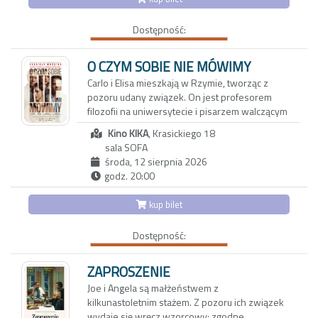
nie wrócą – i wspólne stawianie czoła
rollercoaster, po którym trudno dojść do
wyzwaniom codzienności. Nostalgiczny obraz
siebie.
Dostępność:
zachwyca bezpretensjonalnym humorem i
zdjęciami, oddającymi urok karpackiego
pogórza. Reżyserka tworzy wzruszający film o
O CZYM SOBIE NIE MÓWIMY
pamięci, przyjaźni i przemijaniu. Portret
Carlo i Elisa mieszkają w Rzymie, tworząc z
bohaterek, które są dla siebie wszystkim,
pozoru udany związek. On jest profesorem
skłania do przewartościowania priorytetów i
filozofii na uniwersytecie i pisarzem walczącym
spojrzenia na rzeczywistość z mniej
z kryzysem twórczym. Ona z kolei to
uczęszczanej strony
Kino KIKA
, Krasickiego 18
utalentowana, błyskotliwa dziennikarka, której
sala SOFA
felietony ukazują się w międzynarodowych
środa, 12 sierpnia 2026
magazynach lifestylowych. Do ich trwającego
godz. 20:00
od dwóch dekad związku wkrada się coraz
więcej rutyny oraz dystansu.
kup bilet
Aby odzyskać dawną energię, decydują się na
Dostępność:
wyjazd do Maroka w towarzystwie
wieloletnich przyjaciół: Anny i Paola oraz ich
trzynastoletniej córki Vittorii - inteligentnej,
ZAPROSZENIE
dociekliwej i ekscentrycznej nastolatki.
Joe i Angela są małżeństwem z
Okazuje się, że także oni przeżywają poważny
kilkunastoletnim stażem. Z pozoru ich związek
kryzys, który najbardziej odbija się na
wydaje się wręcz wzorcowy: zgodne,