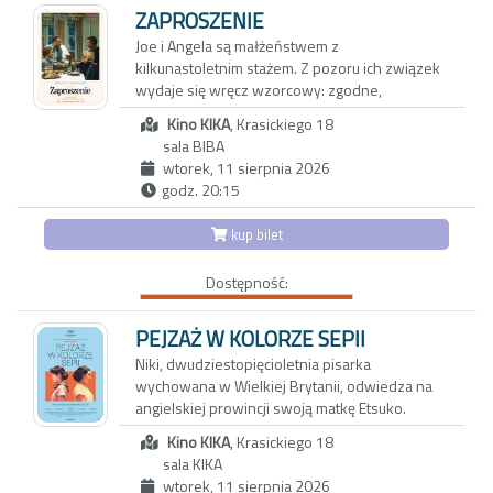
trzynastoletniej córki Vittorii - inteligentnej,
ZAPROSZENIE
dociekliwej i ekscentrycznej nastolatki.
Joe i Angela są małżeństwem z
Okazuje się, że także oni przeżywają poważny
kilkunastoletnim stażem. Z pozoru ich związek
kryzys, który najbardziej odbija się na
wydaje się wręcz wzorcowy: zgodne,
dziewczynce. Vittoria, która nie może dogadać
spokojne życie w porządnej dzielnicy, udane
się z rodzicami, znajduje oparcie w Carlu,
Kino KIKA
, Krasickiego 18
dziecko, niezły status materialny. Jednak pod
nawiązując z nim bliską więź. To dopiero
sala BIBA
powierzchnią kryją się wzajemne pretensje,
początek nadchodzących problemów…
wtorek, 11 sierpnia 2026
drobne konflikty, a przede wszystkim nuda i
godz. 20:15
rutyna. Gdy pewnego wieczoru Joe i Angela
zapraszają na kolację parę tajemniczych
kup bilet
sąsiadów, swobodna i przyjacielska rozmowa
zaczyna zmieniać się w pełną dwuznaczności
Dostępność:
grę. To, co dotąd skrywane, wychodzi na jaw, a
niewypowiedziane pragnienia ducha i ciała
zaczynają nabierać niebezpiecznie realnych
PEJZAŻ W KOLORZE SEPII
kształtów. Czy obie pary pójdą dziś spać we
Niki, dwudziestopięcioletnia pisarka
własnych łóżkach?
wychowana w Wielkiej Brytanii, odwiedza na
angielskiej prowincji swoją matkę Etsuko.
Pretekstem jest sprzedaż rodzinnego domu,
Kino KIKA
, Krasickiego 18
ale za pozornie zwyczajnym spotkaniem kryje
sala KIKA
się potrzeba zadania pytań, które przez lata
wtorek, 11 sierpnia 2026