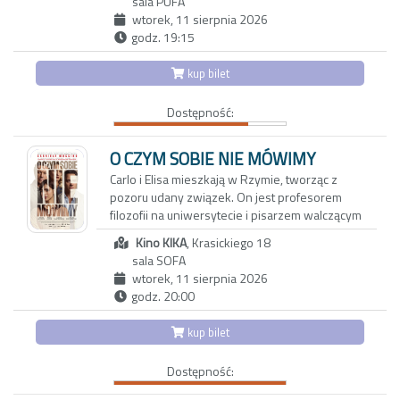
sala PUFA
Samodzielne i niezależne bohaterki imponują
„Kandydaci Śmierci” to zapis ich filmowych
wtorek, 11 sierpnia 2026
pogodą ducha, choć ich rzeczywistość
przygód na przestrzeni kilkunastu lat. To film o
godz. 19:15
nieubłaganie odchodzi w przeszłość.
nich samych, o dorastaniu, pytaniach, lękach i
Pozostają wspomnienia o czasach, które już
marzeniach, a przede wszystkim o potędze
kup bilet
nie wrócą – i wspólne stawianie czoła
wieloletniej przyjaźni.
wyzwaniom codzienności. Nostalgiczny obraz
Dostępność:
zachwyca bezpretensjonalnym humorem i
zdjęciami, oddającymi urok karpackiego
pogórza. Reżyserka tworzy wzruszający film o
O CZYM SOBIE NIE MÓWIMY
pamięci, przyjaźni i przemijaniu. Portret
Carlo i Elisa mieszkają w Rzymie, tworząc z
bohaterek, które są dla siebie wszystkim,
pozoru udany związek. On jest profesorem
skłania do przewartościowania priorytetów i
filozofii na uniwersytecie i pisarzem walczącym
spojrzenia na rzeczywistość z mniej
z kryzysem twórczym. Ona z kolei to
uczęszczanej strony
Kino KIKA
, Krasickiego 18
utalentowana, błyskotliwa dziennikarka, której
sala SOFA
felietony ukazują się w międzynarodowych
wtorek, 11 sierpnia 2026
magazynach lifestylowych. Do ich trwającego
godz. 20:00
od dwóch dekad związku wkrada się coraz
więcej rutyny oraz dystansu.
kup bilet
Aby odzyskać dawną energię, decydują się na
Dostępność:
wyjazd do Maroka w towarzystwie
wieloletnich przyjaciół: Anny i Paola oraz ich