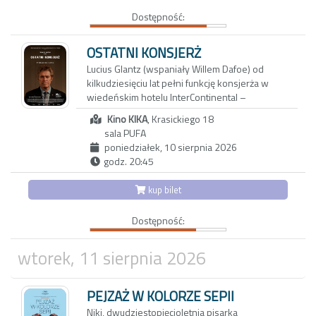
okolicznościach, w jakich wraz z nią opuściła
Dostępność:
Japonię jej starsza córka Keiko. Wyznania
Etsuko pełne są luk, uników i przemilczeń;
każde wspomnienie może być zarówno
OSTATNI KONSJERŻ
tropem prowadzącym do prawdy, jak i zasłoną
Lucius Glantz (wspaniały Willem Dafoe) od
chroniącą przed bolesną pamięcią.
kilkudziesięciu lat pełni funkcję konsjerża w
wiedeńskim hotelu InterContinental –
pierwszym tak luksusowym miejscu, jakie
Kino KIKA
, Krasickiego 18
pojawiło się na mapie Europy. Od rana do nocy
sala PUFA
dogląda każdego aspektu działania instytucji,
poniedziałek, 10 sierpnia 2026
dbając o najmniejsze szczegóły. Pewnego dnia
godz. 20:45
Lucius dowiaduje się, że hotel zostanie
sprzedany nowemu właścicielowi, który
kup bilet
planuje jego radykalną przebudowę. Lucius
podejmuje nierówną walkę o ocalenie hotelu –
Dostępność:
i miejsca swojej pracy, które od lat jest jego
prawdziwym domem.
wtorek, 11 sierpnia 2026
Doceniony na festiwalu w Wenecji „Ostatni
konsjerż” w reżyserii mistrza argentyńskiego
PEJZAŻ W KOLORZE SEPII
kina, Gastóna Solnickiego, to liryczna i
wzruszająca opowieść o przemijaniu i
Niki, dwudziestopięcioletnia pisarka