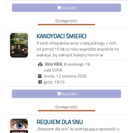
ale momentami też gorzki sposób diagnozują
zapraszają na kolację parę tajemniczych
Stanów Zjednoczonych.
społeczne zachowania, nastroje i wyzwania, z
kup bilet
sąsiadów, swobodna i przyjacielska rozmowa
jakimi zmagamy się w dzisiejszej
zaczyna zmieniać się w pełną dwuznaczności
rzeczywistości na całym świecie. Ich
Dostępność:
grę. To, co dotąd skrywane, wychodzi na jaw, a
najnowszy film to uniwersalna opowieść i
niewypowiedziane pragnienia ducha i ciała
celny portret ludzkiego gatunku – nie tylko
zaczynają nabierać niebezpiecznie realnych
KANDYDACI ŚMIERCI
Argentyńczyków.
kształtów. Czy obie pary pójdą dziś spać we
Trzech chłopaków wraz z tatą jednego z nich
własnych łóżkach?
od ponad 15 lat co roku wyjeżdża wspólnie na
wakacje, by nakręcić kolejny horror w
niezwykłych plenerach i tajemniczych
Kino KIKA
, Krasickiego 18
miejscach Polski. Czy ich przyjaźń przetrwa do
sala SOFA
końca świata?
środa, 12 sierpnia 2026
godz. 18:15
Kilkanaście lat temu Maciej zabrał swojego
syna i dwóch jego kolegów na wakacje,
kup bilet
podczas których wspólnie nakręcili horror.
Chciał w ten sposób odciągnąć chłopców od
Dostępność:
komputerów. Nie przypuszczał wtedy, że
przerodzi się to w jedną z największych
przygód jego życia i że razem stworzą nie tylko
REQUIEM DLA SNU
unikalną, ale z pewnością jedyną w swoim
„Requiem dla snu” to wstrząsająca opowieść o
rodzaju serię horrorów zatytułowaną