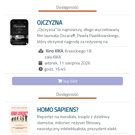
Aby odzyskać dawną energię, decydują się na
Dostępność:
wyjazd do Maroka w towarzystwie
wieloletnich przyjaciół: Anny i Paola oraz ich
trzynastoletniej córki Vittorii - inteligentnej,
OJCZYZNA
dociekliwej i ekscentrycznej nastolatki.
„Ojczyzna” to najnowszy, długo wyczekiwany
Okazuje się, że także oni przeżywają poważny
film laureata Oscara®, Pawła Pawlikowskiego,
kryzys, który najbardziej odbija się na
który otrzymał nagrodę za reżyserię na
dziewczynce. Vittoria, która nie może dogadać
tegorocznym 79. Festiwalu Filmowym w
się z rodzicami, znajduje oparcie w Carlu,
Kino KIKA
, Krasickiego 18
Cannes.
nawiązując z nim bliską więź. To dopiero
sala KIKA
początek nadchodzących problemów…
wtorek, 11 sierpnia 2026
W swoim najnowszym dziele, podobnie jak w
godz. 16:45
„Idzie” i „Zimnej wojnie”, reżyser podejmuje
tematy tożsamości, winy, rodziny i miłości na
kup bilet
tle chaosu i moralnego zagubienia powojennej
Europy. W rolach głównych zobaczymy
Dostępność:
nominowaną do Oscara® Sandrę Hüller
(„Strefa interesów”, „Anatomia upadku”,
„Projekt Hail Mary”) i Hannsa Zischlera
HOMO SAPIENS?
(„Monachium”). Scenariusz napisali Paweł
Reporter na mundialu, ksiądz z dzielnicy
Pawlikowski i Henk Handloegten. Do realizacji
slumsów, milioner, reżyser filmowy,
filmu reżyser ponownie zaprosił swój
neurotyczny intelektualista, prezydent elekt.
wieloletni zespół twórczy – nominowanego
Wszystkie te postaci, i kilka innych, łączy