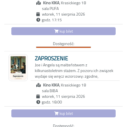
do Oscara® operatora Łukasza Żala
Kino KIKA
, Krasickiego 18
wcielający się w nie wybitny argentyński aktor
(„Hamnet”), kostiumografkę Aleksandrę
sala PUFA
Guillermo Francella w nowej produkcji
Staszko („Ministranci”) oraz scenografów
wtorek, 11 sierpnia 2026
popularnego duetu Gastón Duprat i Mariano
Katarzynę Sobańską i Marcela Sławińskiego
godz. 17:15
Cohn.
(„Lalka”).
kup bilet
Ich film podzielony jest na szesnaście historii, a
„Ojczyzna" opowiada o relacji między
każdy z nich, w satyrycznym tonie, odnosi się
Thomasem Mannem (Hanns Zischler),
Dostępność:
do dylematów i sprzeczności, z jakimi zmaga
laureatem Nagrody Nobla w dziedzinie
się współczesny człowiek. To opowieść o
literatury, a jego córką Eriką (Sandra Hüller) –
absurdach, hipokryzji klasy średniej i wyższej,
ZAPROSZENIE
aktorką i pisarką. Akcja rozgrywa się w
ale również o międzyludzkich relacjach,
Joe i Angela są małżeństwem z
szczytowym okresie zimnej wojny. Ojciec i
słabościach oraz pragnieniach, co nadaje jej
kilkunastoletnim stażem. Z pozoru ich związek
córka wyruszają w trudną, pełną emocji podróż
uniwersalnego charakteru. Bo odpowiedników
wydaje się wręcz wzorcowy: zgodne,
czarnym Buickiem przez zrujnowane Niemcy –
kolejnych postaci, w których rolę wciela się
spokojne życie w porządnej dzielnicy, udane
z Frankfurtu pod kontrolą amerykańską do
Francella, szukać można pod każdą długością i
Kino KIKA
, Krasickiego 18
dziecko, niezły status materialny. Jednak pod
Weimaru pod wpływem sowieckim. Po raz
szerokością geograficzną.
sala BIBA
powierzchnią kryją się wzajemne pretensje,
pierwszy od zakończenia wojny Mann wraca
wtorek, 11 sierpnia 2026
drobne konflikty, a przede wszystkim nuda i
do swojej ojczyzny, po tym jak podjął
Duprat i Cohn po raz kolejny w humorystyczny,
godz. 18:00
rutyna. Gdy pewnego wieczoru Joe i Angela
wcześniej trudną decyzję o emigracji do
ale momentami też gorzki sposób diagnozują
zapraszają na kolację parę tajemniczych
Stanów Zjednoczonych.
społeczne zachowania, nastroje i wyzwania, z
kup bilet
sąsiadów, swobodna i przyjacielska rozmowa
jakimi zmagamy się w dzisiejszej
zaczyna zmieniać się w pełną dwuznaczności
rzeczywistości na całym świecie. Ich
Dostępność: