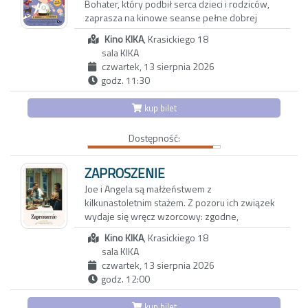
konieczności bycia potrzebnym. A także o tym,
Bohater, który podbił serca dzieci i rodziców,
że zawsze trzeba być gotowym na nowy
zaprasza na kinowe seanse pełne dobrej
rozdział w życiu.
zabawy i pozytywnej energii.
Kino KIKA
, Krasickiego 18
Pucio razem ze swoją rodziną odkrywa świat!
sala KIKA
Solnicki z niezwykłą precyzją lawiruje między
Każdy dzień to nowe przygody – wspólne
czwartek, 13 sierpnia 2026
powagą i ironią. Jego film przywołuje z jednej
gotowanie konfitury, malowanie rodzinnego
godz. 11:30
strony najlepsze tytułu Jima Jarmuscha, a z
portretu, a nawet… spływ kajakowy i biwak we
drugiej przypomina nieco sarkastyczną
własnym salonie! Gdy przychodzi pora kąpieli,
kup bilet
odpowiedź na „Grand Budapest Hotel”.
Puciowi i Bobo towarzystwa dotrzymuje
Wspaniałe zdjęcia autorstwa Rui Poçasa
wesoły zabawkowy krokodyl, który również
podkreślają aktorski talent Willema Dafoe –
Dostępność:
pilnie potrzebuje się wykąpać! Pucio uczy się
jednego z najciekawszych aktorów
dzielić z innymi, nawiązywać nowe przyjaźnie i
charakterystycznych w historii kina, który w
radzić sobie z nudą w deszczowy dzień. W
ZAPROSZENIE
„Ostatnim konsjerżu” błyszczy jak nigdy
każdym odcinku Pucio udowadnia, że
Joe i Angela są małżeństwem z
wcześniej.
wyobraźnia i kreatywność potrafią zamienić
kilkunastoletnim stażem. Z pozoru ich związek
najzwyklejsze chwile w coś naprawdę
wydaje się wręcz wzorcowy: zgodne,
wyjątkowego!
spokojne życie w porządnej dzielnicy, udane
Kino KIKA
, Krasickiego 18
dziecko, niezły status materialny. Jednak pod
„Pucio” to ekranizacja bestsellerowej serii
sala KIKA
powierzchnią kryją się wzajemne pretensje,
książek dla dzieci autorstwa dr n. hum. Marty
czwartek, 13 sierpnia 2026
drobne konflikty, a przede wszystkim nuda i
Galewskiej-Kustry – logopedki i pedagożki
godz. 12:00
rutyna. Gdy pewnego wieczoru Joe i Angela
dziecięcej, z ilustracjami autorstwa Joanny Kłos.
zapraszają na kolację parę tajemniczych
Książki z serii, publikowane przez
kup bilet