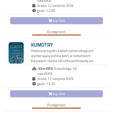
„Pucio” to ekranizacja bestsellerowej serii
sala KIKA
powierzchnią kryją się wzajemne pretensje,
książek dla dzieci autorstwa dr n. hum. Marty
środa, 12 sierpnia 2026
drobne konflikty, a przede wszystkim nuda i
Galewskiej-Kustry – logopedki i pedagożki
godz. 12:00
rutyna. Gdy pewnego wieczoru Joe i Angela
dziecięcej, z ilustracjami autorstwa Joanny Kłos.
zapraszają na kolację parę tajemniczych
Książki z serii, publikowane przez
kup bilet
sąsiadów, swobodna i przyjacielska rozmowa
Wydawnictwo Nasza Księgarnia, wspierają
zaczyna zmieniać się w pełną dwuznaczności
rodziców i dzieci od najmłodszych lat –
Dostępność:
grę. To, co dotąd skrywane, wychodzi na jaw, a
pomagają w rozwoju mowy, wzbogacają
niewypowiedziane pragnienia ducha i ciała
słownictwo i rozwijają umiejętność
zaczynają nabierać niebezpiecznie realnych
KUMOTRY
opowiadania.
kształtów. Czy obie pary pójdą dziś spać we
Historia przyjaźni kobiet zamieszkujących
własnych łóżkach?
wymierającą polską wieś w rumuńskich
PUCIO NIE WIE, W CO SIĘ BAWIĆ | PUCIO I
Karpatach. Hanka i Bronka pochowały już
ZGUBA | PUCIO I NOWA GRZECHOTKA BOBO |
mężów, dzieci wyjechały za granicę w
PUCIO I WRÓŻKA ZĘBUSZKA | PUCIO I
Kino KIKA
, Krasickiego 18
poszukiwaniu innych, lepszych perspektyw.
KONFITURY BABCI | PUCIO I POŻEGNANIE
sala PUFA
Samodzielne i niezależne bohaterki imponują
PIELUSZKI | PUCIO I KROKODYL
środa, 12 sierpnia 2026
pogodą ducha, choć ich rzeczywistość
godz. 13:30
nieubłaganie odchodzi w przeszłość.
kategoria wiekowa 4+
Pozostają wspomnienia o czasach, które już
kup bilet
nie wrócą – i wspólne stawianie czoła
wyzwaniom codzienności. Nostalgiczny obraz
Dostępność:
zachwyca bezpretensjonalnym humorem i
zdjęciami, oddającymi urok karpackiego