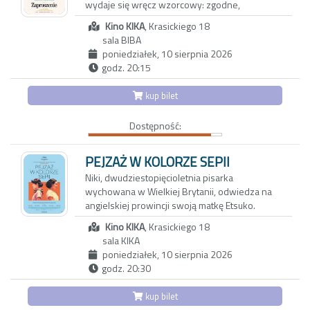
wydaje się wręcz wzorcowy: zgodne,
dziewczynce. Vittoria, która nie może dogadać
spokojne życie w porządnej dzielnicy, udane
się z rodzicami, znajduje oparcie w Carlu,
Kino KIKA
, Krasickiego 18
dziecko, niezły status materialny. Jednak pod
nawiązując z nim bliską więź. To dopiero
sala BIBA
powierzchnią kryją się wzajemne pretensje,
początek nadchodzących problemów…
poniedziałek, 10 sierpnia 2026
drobne konflikty, a przede wszystkim nuda i
godz. 20:15
rutyna. Gdy pewnego wieczoru Joe i Angela
zapraszają na kolację parę tajemniczych
kup bilet
sąsiadów, swobodna i przyjacielska rozmowa
zaczyna zmieniać się w pełną dwuznaczności
Dostępność:
grę. To, co dotąd skrywane, wychodzi na jaw, a
niewypowiedziane pragnienia ducha i ciała
zaczynają nabierać niebezpiecznie realnych
PEJZAŻ W KOLORZE SEPII
kształtów. Czy obie pary pójdą dziś spać we
Niki, dwudziestopięcioletnia pisarka
własnych łóżkach?
wychowana w Wielkiej Brytanii, odwiedza na
angielskiej prowincji swoją matkę Etsuko.
Pretekstem jest sprzedaż rodzinnego domu,
Kino KIKA
, Krasickiego 18
ale za pozornie zwyczajnym spotkaniem kryje
sala KIKA
się potrzeba zadania pytań, które przez lata
poniedziałek, 10 sierpnia 2026
pozostawały niewypowiedziane. Niki wie
godz. 20:30
niewiele o japońskiej przeszłości matki, o
powojennym Nagasaki, z którego Etsuko
kup bilet
wyjechała do Wielkiej Brytanii, ani o