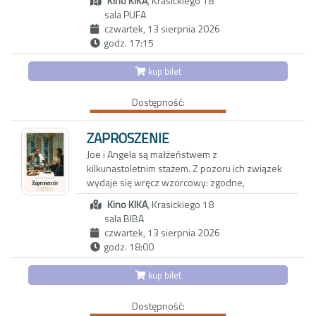
do Oscara® operatora Łukasza Żala
Kino KIKA
, Krasickiego 18
wcielający się w nie wybitny argentyński aktor
(„Hamnet”), kostiumografkę Aleksandrę
sala PUFA
Guillermo Francella w nowej produkcji
Staszko („Ministranci”) oraz scenografów
czwartek, 13 sierpnia 2026
popularnego duetu Gastón Duprat i Mariano
Katarzynę Sobańską i Marcela Sławińskiego
godz. 17:15
Cohn.
(„Lalka”).
kup bilet
Ich film podzielony jest na szesnaście historii, a
„Ojczyzna" opowiada o relacji między
każdy z nich, w satyrycznym tonie, odnosi się
Thomasem Mannem (Hanns Zischler),
Dostępność:
do dylematów i sprzeczności, z jakimi zmaga
laureatem Nagrody Nobla w dziedzinie
się współczesny człowiek. To opowieść o
literatury, a jego córką Eriką (Sandra Hüller) –
absurdach, hipokryzji klasy średniej i wyższej,
ZAPROSZENIE
aktorką i pisarką. Akcja rozgrywa się w
ale również o międzyludzkich relacjach,
Joe i Angela są małżeństwem z
szczytowym okresie zimnej wojny. Ojciec i
słabościach oraz pragnieniach, co nadaje jej
kilkunastoletnim stażem. Z pozoru ich związek
córka wyruszają w trudną, pełną emocji podróż
uniwersalnego charakteru. Bo odpowiedników
wydaje się wręcz wzorcowy: zgodne,
czarnym Buickiem przez zrujnowane Niemcy –
kolejnych postaci, w których rolę wciela się
spokojne życie w porządnej dzielnicy, udane
z Frankfurtu pod kontrolą amerykańską do
Francella, szukać można pod każdą długością i
Kino KIKA
, Krasickiego 18
dziecko, niezły status materialny. Jednak pod
Weimaru pod wpływem sowieckim. Po raz
szerokością geograficzną.
sala BIBA
powierzchnią kryją się wzajemne pretensje,
pierwszy od zakończenia wojny Mann wraca
czwartek, 13 sierpnia 2026
drobne konflikty, a przede wszystkim nuda i
do swojej ojczyzny, po tym jak podjął
Duprat i Cohn po raz kolejny w humorystyczny,
godz. 18:00
rutyna. Gdy pewnego wieczoru Joe i Angela
wcześniej trudną decyzję o emigracji do
ale momentami też gorzki sposób diagnozują
zapraszają na kolację parę tajemniczych
Stanów Zjednoczonych.
społeczne zachowania, nastroje i wyzwania, z
kup bilet
sąsiadów, swobodna i przyjacielska rozmowa
jakimi zmagamy się w dzisiejszej
zaczyna zmieniać się w pełną dwuznaczności
rzeczywistości na całym świecie. Ich
Dostępność:
grę. To, co dotąd skrywane, wychodzi na jaw, a