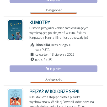
sąsiadów, swobodna i przyjacielska rozmowa
Wydawnictwo Nasza Księgarnia, wspierają
zaczyna zmieniać się w pełną dwuznaczności
rodziców i dzieci od najmłodszych lat –
Dostępność:
grę. To, co dotąd skrywane, wychodzi na jaw, a
pomagają w rozwoju mowy, wzbogacają
niewypowiedziane pragnienia ducha i ciała
słownictwo i rozwijają umiejętność
zaczynają nabierać niebezpiecznie realnych
KUMOTRY
opowiadania.
kształtów. Czy obie pary pójdą dziś spać we
Historia przyjaźni kobiet zamieszkujących
własnych łóżkach?
wymierającą polską wieś w rumuńskich
PUCIO NIE WIE, W CO SIĘ BAWIĆ | PUCIO I
Karpatach. Hanka i Bronka pochowały już
ZGUBA | PUCIO I NOWA GRZECHOTKA BOBO |
mężów, dzieci wyjechały za granicę w
PUCIO I WRÓŻKA ZĘBUSZKA | PUCIO I
Kino KIKA
, Krasickiego 18
poszukiwaniu innych, lepszych perspektyw.
KONFITURY BABCI | PUCIO I POŻEGNANIE
sala PUFA
Samodzielne i niezależne bohaterki imponują
PIELUSZKI | PUCIO I KROKODYL
czwartek, 13 sierpnia 2026
pogodą ducha, choć ich rzeczywistość
godz. 13:30
nieubłaganie odchodzi w przeszłość.
kategoria wiekowa 4+
Pozostają wspomnienia o czasach, które już
kup bilet
nie wrócą – i wspólne stawianie czoła
wyzwaniom codzienności. Nostalgiczny obraz
Dostępność:
zachwyca bezpretensjonalnym humorem i
zdjęciami, oddającymi urok karpackiego
pogórza. Reżyserka tworzy wzruszający film o
PEJZAŻ W KOLORZE SEPII
pamięci, przyjaźni i przemijaniu. Portret
Niki, dwudziestopięcioletnia pisarka
bohaterek, które są dla siebie wszystkim,
wychowana w Wielkiej Brytanii, odwiedza na
skłania do przewartościowania priorytetów i
angielskiej prowincji swoją matkę Etsuko.