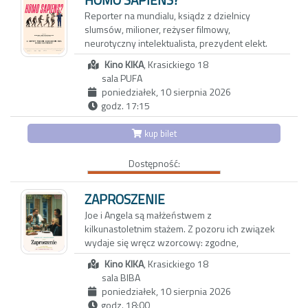
opowiadania.
(„Monachium”). Scenariusz napisali Paweł
Reporter na mundialu, ksiądz z dzielnicy
Pawlikowski i Henk Handloegten. Do realizacji
slumsów, milioner, reżyser filmowy,
PUCIO NIE WIE, W CO SIĘ BAWIĆ | PUCIO I
filmu reżyser ponownie zaprosił swój
neurotyczny intelektualista, prezydent elekt.
ZGUBA | PUCIO I NOWA GRZECHOTKA BOBO |
wieloletni zespół twórczy – nominowanego
Wszystkie te postaci, i kilka innych, łączy
PUCIO I WRÓŻKA ZĘBUSZKA | PUCIO I
do Oscara® operatora Łukasza Żala
Kino KIKA
, Krasickiego 18
wcielający się w nie wybitny argentyński aktor
KONFITURY BABCI | PUCIO I POŻEGNANIE
(„Hamnet”), kostiumografkę Aleksandrę
sala PUFA
Guillermo Francella w nowej produkcji
PIELUSZKI | PUCIO I KROKODYL
Staszko („Ministranci”) oraz scenografów
poniedziałek, 10 sierpnia 2026
popularnego duetu Gastón Duprat i Mariano
Katarzynę Sobańską i Marcela Sławińskiego
godz. 17:15
Cohn.
kategoria wiekowa 4+
(„Lalka”).
kup bilet
Ich film podzielony jest na szesnaście historii, a
„Ojczyzna" opowiada o relacji między
każdy z nich, w satyrycznym tonie, odnosi się
Thomasem Mannem (Hanns Zischler),
Dostępność:
do dylematów i sprzeczności, z jakimi zmaga
laureatem Nagrody Nobla w dziedzinie
się współczesny człowiek. To opowieść o
literatury, a jego córką Eriką (Sandra Hüller) –
absurdach, hipokryzji klasy średniej i wyższej,
ZAPROSZENIE
aktorką i pisarką. Akcja rozgrywa się w
ale również o międzyludzkich relacjach,
Joe i Angela są małżeństwem z
szczytowym okresie zimnej wojny. Ojciec i
słabościach oraz pragnieniach, co nadaje jej
kilkunastoletnim stażem. Z pozoru ich związek
córka wyruszają w trudną, pełną emocji podróż
uniwersalnego charakteru. Bo odpowiedników
wydaje się wręcz wzorcowy: zgodne,
czarnym Buickiem przez zrujnowane Niemcy –
kolejnych postaci, w których rolę wciela się
spokojne życie w porządnej dzielnicy, udane
z Frankfurtu pod kontrolą amerykańską do
Francella, szukać można pod każdą długością i
Kino KIKA
, Krasickiego 18
dziecko, niezły status materialny. Jednak pod
Weimaru pod wpływem sowieckim. Po raz
szerokością geograficzną.
sala BIBA
powierzchnią kryją się wzajemne pretensje,
pierwszy od zakończenia wojny Mann wraca
poniedziałek, 10 sierpnia 2026
drobne konflikty, a przede wszystkim nuda i
do swojej ojczyzny, po tym jak podjął
Duprat i Cohn po raz kolejny w humorystyczny,
godz. 18:00