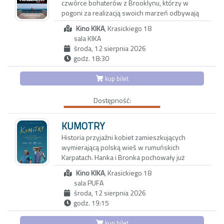
czwórce bohaterów z Brooklynu, którzy w
„Kandydaci Śmierci”. Dziś chłopcy mają prawie
pogoni za realizacją swoich marzeń odbywają
30 lat. Bardzo się zmienili, a każdy z nich szuka
podróż w głąb piekła uzależnień. Dla
własnej drogi.
Kino KIKA
, Krasickiego 18
rozprowadzającego narkotyki Harry'ego (Leto),
sala KIKA
jego uzależnionej od pigułek na odchudzanie
„Kandydaci Śmierci” to zapis ich filmowych
środa, 12 sierpnia 2026
matki (Burstyn), pogrążonej w nałogu
przygód na przestrzeni kilkunastu lat. To film o
godz. 18:30
dziewczyny (Connelly) i najlepszego
nich samych, o dorastaniu, pytaniach, lękach i
przyjaciela (Wayans) ucieczka od
marzeniach, a przede wszystkim o potędze
kup bilet
rzeczywistości kończy się tragedią. Nie mogąc
wieloletniej przyjaźni.
sobie poradzić z chaosem otaczającego ich
Dostępność:
współczesnego świata, każde z nich popada w
uzależnienie - od narkotyków, słodyczy lub
telewizji. „Requiem dla snu” to hipnotyczna
KUMOTRY
opowieść o tęsknocie za miłością, życiu w iluzji
Historia przyjaźni kobiet zamieszkujących
i kłamstwie oraz o pułapce nałogu.
wymierającą polską wieś w rumuńskich
Karpatach. Hanka i Bronka pochowały już
Ekranowego dramatu bohaterów dopełnia
mężów, dzieci wyjechały za granicę w
genialny, świdrujący mózg soundtrack Clinta
Kino KIKA
, Krasickiego 18
poszukiwaniu innych, lepszych perspektyw.
Mansella w wykonaniu Kronos Quartet. Motyw
sala PUFA
Samodzielne i niezależne bohaterki imponują
Lux Aeterna to muzyczny klasyk, po dziś dzień
środa, 12 sierpnia 2026
pogodą ducha, choć ich rzeczywistość
bezlitośnie przerabiany i samplowany. A samo
godz. 19:15
nieubłaganie odchodzi w przeszłość.
„Requiem dla snu”, oglądane po latach, wciąż
Pozostają wspomnienia o czasach, które już
funduje widzom szokujący, emocjonalny
kup bilet