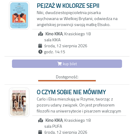
pogórza. Reżyserka tworzy wzruszający film o
PEJZAŻ W KOLORZE SEPII
pamięci, przyjaźni i przemijaniu. Portret
Niki, dwudziestopięcioletnia pisarka
bohaterek, które są dla siebie wszystkim,
wychowana w Wielkiej Brytanii, odwiedza na
skłania do przewartościowania priorytetów i
angielskiej prowincji swoją matkę Etsuko.
spojrzenia na rzeczywistość z mniej
Pretekstem jest sprzedaż rodzinnego domu,
uczęszczanej strony
Kino KIKA
, Krasickiego 18
ale za pozornie zwyczajnym spotkaniem kryje
sala KIKA
się potrzeba zadania pytań, które przez lata
środa, 12 sierpnia 2026
pozostawały niewypowiedziane. Niki wie
godz. 14:15
niewiele o japońskiej przeszłości matki, o
powojennym Nagasaki, z którego Etsuko
kup bilet
wyjechała do Wielkiej Brytanii, ani o
okolicznościach, w jakich wraz z nią opuściła
Dostępność:
Japonię jej starsza córka Keiko. Wyznania
Etsuko pełne są luk, uników i przemilczeń;
każde wspomnienie może być zarówno
O CZYM SOBIE NIE MÓWIMY
tropem prowadzącym do prawdy, jak i zasłoną
Carlo i Elisa mieszkają w Rzymie, tworząc z
chroniącą przed bolesną pamięcią.
pozoru udany związek. On jest profesorem
filozofii na uniwersytecie i pisarzem walczącym
z kryzysem twórczym. Ona z kolei to
Kino KIKA
, Krasickiego 18
utalentowana, błyskotliwa dziennikarka, której
sala PUFA
felietony ukazują się w międzynarodowych
środa, 12 sierpnia 2026