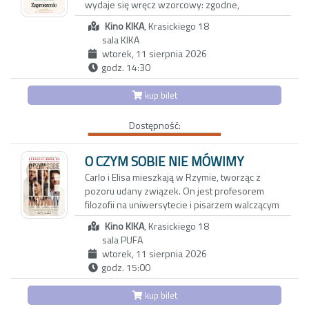
wydaje się wręcz wzorcowy: zgodne,
ZGUBA | PUCIO I NOWA GRZECHOTKA BOBO |
spojrzenia na rzeczywistość z mniej
spokojne życie w porządnej dzielnicy, udane
PUCIO I WRÓŻKA ZĘBUSZKA | PUCIO I
uczęszczanej strony
Kino KIKA
, Krasickiego 18
dziecko, niezły status materialny. Jednak pod
KONFITURY BABCI | PUCIO I POŻEGNANIE
sala KIKA
powierzchnią kryją się wzajemne pretensje,
PIELUSZKI | PUCIO I KROKODYL
wtorek, 11 sierpnia 2026
drobne konflikty, a przede wszystkim nuda i
godz. 14:30
rutyna. Gdy pewnego wieczoru Joe i Angela
kategoria wiekowa 4+
zapraszają na kolację parę tajemniczych
kup bilet
sąsiadów, swobodna i przyjacielska rozmowa
zaczyna zmieniać się w pełną dwuznaczności
Dostępność:
grę. To, co dotąd skrywane, wychodzi na jaw, a
niewypowiedziane pragnienia ducha i ciała
zaczynają nabierać niebezpiecznie realnych
O CZYM SOBIE NIE MÓWIMY
kształtów. Czy obie pary pójdą dziś spać we
Carlo i Elisa mieszkają w Rzymie, tworząc z
własnych łóżkach?
pozoru udany związek. On jest profesorem
filozofii na uniwersytecie i pisarzem walczącym
z kryzysem twórczym. Ona z kolei to
Kino KIKA
, Krasickiego 18
utalentowana, błyskotliwa dziennikarka, której
sala PUFA
felietony ukazują się w międzynarodowych
wtorek, 11 sierpnia 2026
magazynach lifestylowych. Do ich trwającego
godz. 15:00
od dwóch dekad związku wkrada się coraz
więcej rutyny oraz dystansu.
kup bilet