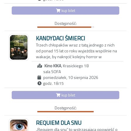
rutyna. Gdy pewnego wieczoru Joe i Angela
wcześniej trudną decyzję o emigracji do
ale momentami też gorzki sposób diagnozują
zapraszają na kolację parę tajemniczych
Stanów Zjednoczonych.
społeczne zachowania, nastroje i wyzwania, z
kup bilet
sąsiadów, swobodna i przyjacielska rozmowa
jakimi zmagamy się w dzisiejszej
zaczyna zmieniać się w pełną dwuznaczności
rzeczywistości na całym świecie. Ich
Dostępność:
grę. To, co dotąd skrywane, wychodzi na jaw, a
najnowszy film to uniwersalna opowieść i
niewypowiedziane pragnienia ducha i ciała
celny portret ludzkiego gatunku – nie tylko
zaczynają nabierać niebezpiecznie realnych
KANDYDACI ŚMIERCI
Argentyńczyków.
kształtów. Czy obie pary pójdą dziś spać we
Trzech chłopaków wraz z tatą jednego z nich
własnych łóżkach?
od ponad 15 lat co roku wyjeżdża wspólnie na
wakacje, by nakręcić kolejny horror w
niezwykłych plenerach i tajemniczych
Kino KIKA
, Krasickiego 18
miejscach Polski. Czy ich przyjaźń przetrwa do
sala SOFA
końca świata?
poniedziałek, 10 sierpnia 2026
godz. 18:15
Kilkanaście lat temu Maciej zabrał swojego
syna i dwóch jego kolegów na wakacje,
kup bilet
podczas których wspólnie nakręcili horror.
Chciał w ten sposób odciągnąć chłopców od
Dostępność:
komputerów. Nie przypuszczał wtedy, że
przerodzi się to w jedną z największych
przygód jego życia i że razem stworzą nie tylko
REQUIEM DLA SNU
unikalną, ale z pewnością jedyną w swoim
„Requiem dla snu” to wstrząsająca opowieść o