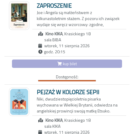
trzynastoletniej córki Vittorii - inteligentnej,
ZAPROSZENIE
dociekliwej i ekscentrycznej nastolatki.
Joe i Angela są małżeństwem z
Okazuje się, że także oni przeżywają poważny
kilkunastoletnim stażem. Z pozoru ich związek
kryzys, który najbardziej odbija się na
wydaje się wręcz wzorcowy: zgodne,
dziewczynce. Vittoria, która nie może dogadać
spokojne życie w porządnej dzielnicy, udane
się z rodzicami, znajduje oparcie w Carlu,
Kino KIKA
, Krasickiego 18
dziecko, niezły status materialny. Jednak pod
nawiązując z nim bliską więź. To dopiero
sala BIBA
powierzchnią kryją się wzajemne pretensje,
początek nadchodzących problemów…
wtorek, 11 sierpnia 2026
drobne konflikty, a przede wszystkim nuda i
godz. 20:15
rutyna. Gdy pewnego wieczoru Joe i Angela
zapraszają na kolację parę tajemniczych
kup bilet
sąsiadów, swobodna i przyjacielska rozmowa
zaczyna zmieniać się w pełną dwuznaczności
Dostępność:
grę. To, co dotąd skrywane, wychodzi na jaw, a
niewypowiedziane pragnienia ducha i ciała
zaczynają nabierać niebezpiecznie realnych
PEJZAŻ W KOLORZE SEPII
kształtów. Czy obie pary pójdą dziś spać we
Niki, dwudziestopięcioletnia pisarka
własnych łóżkach?
wychowana w Wielkiej Brytanii, odwiedza na
angielskiej prowincji swoją matkę Etsuko.
Pretekstem jest sprzedaż rodzinnego domu,
Kino KIKA
, Krasickiego 18
ale za pozornie zwyczajnym spotkaniem kryje
sala KIKA
się potrzeba zadania pytań, które przez lata
wtorek, 11 sierpnia 2026