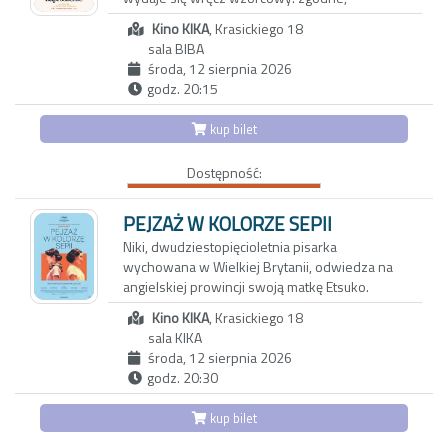
dziewczynce. Vittoria, która nie może dogadać
spokojne życie w porządnej dzielnicy, udane
się z rodzicami, znajduje oparcie w Carlu,
Kino KIKA
, Krasickiego 18
dziecko, niezły status materialny. Jednak pod
nawiązując z nim bliską więź. To dopiero
sala BIBA
powierzchnią kryją się wzajemne pretensje,
początek nadchodzących problemów…
środa, 12 sierpnia 2026
drobne konflikty, a przede wszystkim nuda i
godz. 20:15
rutyna. Gdy pewnego wieczoru Joe i Angela
zapraszają na kolację parę tajemniczych
kup bilet
sąsiadów, swobodna i przyjacielska rozmowa
zaczyna zmieniać się w pełną dwuznaczności
Dostępność:
grę. To, co dotąd skrywane, wychodzi na jaw, a
niewypowiedziane pragnienia ducha i ciała
zaczynają nabierać niebezpiecznie realnych
PEJZAŻ W KOLORZE SEPII
kształtów. Czy obie pary pójdą dziś spać we
Niki, dwudziestopięcioletnia pisarka
własnych łóżkach?
wychowana w Wielkiej Brytanii, odwiedza na
angielskiej prowincji swoją matkę Etsuko.
Pretekstem jest sprzedaż rodzinnego domu,
Kino KIKA
, Krasickiego 18
ale za pozornie zwyczajnym spotkaniem kryje
sala KIKA
się potrzeba zadania pytań, które przez lata
środa, 12 sierpnia 2026
pozostawały niewypowiedziane. Niki wie
godz. 20:30
niewiele o japońskiej przeszłości matki, o
powojennym Nagasaki, z którego Etsuko
kup bilet
wyjechała do Wielkiej Brytanii, ani o
okolicznościach, w jakich wraz z nią opuściła