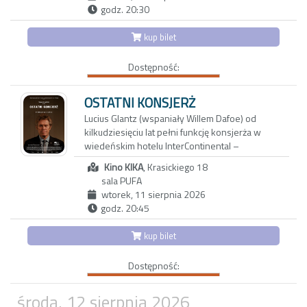
pozostawały niewypowiedziane. Niki wie
godz. 20:30
niewiele o japońskiej przeszłości matki, o
powojennym Nagasaki, z którego Etsuko
kup bilet
wyjechała do Wielkiej Brytanii, ani o
okolicznościach, w jakich wraz z nią opuściła
Dostępność:
Japonię jej starsza córka Keiko. Wyznania
Etsuko pełne są luk, uników i przemilczeń;
każde wspomnienie może być zarówno
OSTATNI KONSJERŻ
tropem prowadzącym do prawdy, jak i zasłoną
Lucius Glantz (wspaniały Willem Dafoe) od
chroniącą przed bolesną pamięcią.
kilkudziesięciu lat pełni funkcję konsjerża w
wiedeńskim hotelu InterContinental –
pierwszym tak luksusowym miejscu, jakie
Kino KIKA
, Krasickiego 18
pojawiło się na mapie Europy. Od rana do nocy
sala PUFA
dogląda każdego aspektu działania instytucji,
wtorek, 11 sierpnia 2026
dbając o najmniejsze szczegóły. Pewnego dnia
godz. 20:45
Lucius dowiaduje się, że hotel zostanie
sprzedany nowemu właścicielowi, który
kup bilet
planuje jego radykalną przebudowę. Lucius
podejmuje nierówną walkę o ocalenie hotelu –
Dostępność:
i miejsca swojej pracy, które od lat jest jego
prawdziwym domem.
środa, 12 sierpnia 2026