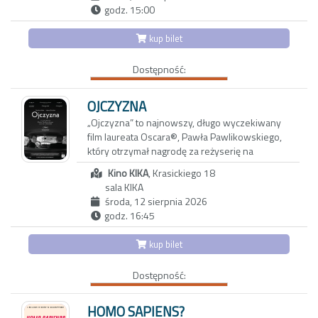
magazynach lifestylowych. Do ich trwającego
godz. 15:00
od dwóch dekad związku wkrada się coraz
więcej rutyny oraz dystansu.
kup bilet
Aby odzyskać dawną energię, decydują się na
Dostępność:
wyjazd do Maroka w towarzystwie
wieloletnich przyjaciół: Anny i Paola oraz ich
trzynastoletniej córki Vittorii - inteligentnej,
OJCZYZNA
dociekliwej i ekscentrycznej nastolatki.
„Ojczyzna” to najnowszy, długo wyczekiwany
Okazuje się, że także oni przeżywają poważny
film laureata Oscara®, Pawła Pawlikowskiego,
kryzys, który najbardziej odbija się na
który otrzymał nagrodę za reżyserię na
dziewczynce. Vittoria, która nie może dogadać
tegorocznym 79. Festiwalu Filmowym w
się z rodzicami, znajduje oparcie w Carlu,
Kino KIKA
, Krasickiego 18
Cannes.
nawiązując z nim bliską więź. To dopiero
sala KIKA
początek nadchodzących problemów…
środa, 12 sierpnia 2026
W swoim najnowszym dziele, podobnie jak w
godz. 16:45
„Idzie” i „Zimnej wojnie”, reżyser podejmuje
tematy tożsamości, winy, rodziny i miłości na
kup bilet
tle chaosu i moralnego zagubienia powojennej
Europy. W rolach głównych zobaczymy
Dostępność:
nominowaną do Oscara® Sandrę Hüller
(„Strefa interesów”, „Anatomia upadku”,
„Projekt Hail Mary”) i Hannsa Zischlera
HOMO SAPIENS?