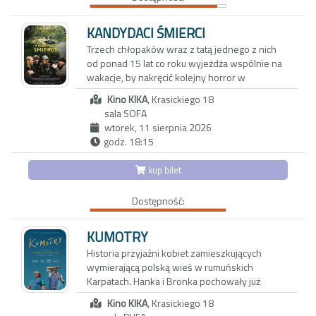
grę. To, co dotąd skrywane, wychodzi na jaw, a
najnowszy film to uniwersalna opowieść i
niewypowiedziane pragnienia ducha i ciała
celny portret ludzkiego gatunku – nie tylko
zaczynają nabierać niebezpiecznie realnych
KANDYDACI ŚMIERCI
Argentyńczyków.
kształtów. Czy obie pary pójdą dziś spać we
Trzech chłopaków wraz z tatą jednego z nich
własnych łóżkach?
od ponad 15 lat co roku wyjeżdża wspólnie na
wakacje, by nakręcić kolejny horror w
niezwykłych plenerach i tajemniczych
Kino KIKA
, Krasickiego 18
miejscach Polski. Czy ich przyjaźń przetrwa do
sala SOFA
końca świata?
wtorek, 11 sierpnia 2026
godz. 18:15
Kilkanaście lat temu Maciej zabrał swojego
syna i dwóch jego kolegów na wakacje,
kup bilet
podczas których wspólnie nakręcili horror.
Chciał w ten sposób odciągnąć chłopców od
Dostępność:
komputerów. Nie przypuszczał wtedy, że
przerodzi się to w jedną z największych
przygód jego życia i że razem stworzą nie tylko
KUMOTRY
unikalną, ale z pewnością jedyną w swoim
Historia przyjaźni kobiet zamieszkujących
rodzaju serię horrorów zatytułowaną
wymierającą polską wieś w rumuńskich
„Kandydaci Śmierci”. Dziś chłopcy mają prawie
Karpatach. Hanka i Bronka pochowały już
30 lat. Bardzo się zmienili, a każdy z nich szuka
mężów, dzieci wyjechały za granicę w
własnej drogi.
Kino KIKA
, Krasickiego 18
poszukiwaniu innych, lepszych perspektyw.