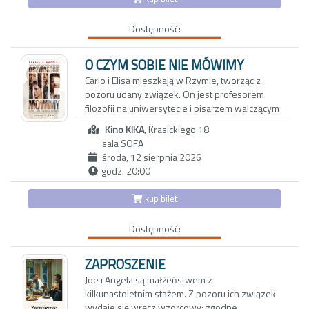
nie wrócą – i wspólne stawianie czoła
rollercoaster, po którym trudno dojść do
wyzwaniom codzienności. Nostalgiczny obraz
siebie.
Dostępność:
zachwyca bezpretensjonalnym humorem i
zdjęciami, oddającymi urok karpackiego
pogórza. Reżyserka tworzy wzruszający film o
O CZYM SOBIE NIE MÓWIMY
pamięci, przyjaźni i przemijaniu. Portret
Carlo i Elisa mieszkają w Rzymie, tworząc z
bohaterek, które są dla siebie wszystkim,
pozoru udany związek. On jest profesorem
skłania do przewartościowania priorytetów i
filozofii na uniwersytecie i pisarzem walczącym
spojrzenia na rzeczywistość z mniej
z kryzysem twórczym. Ona z kolei to
uczęszczanej strony
Kino KIKA
, Krasickiego 18
utalentowana, błyskotliwa dziennikarka, której
sala SOFA
felietony ukazują się w międzynarodowych
środa, 12 sierpnia 2026
magazynach lifestylowych. Do ich trwającego
godz. 20:00
od dwóch dekad związku wkrada się coraz
więcej rutyny oraz dystansu.
kup bilet
Aby odzyskać dawną energię, decydują się na
Dostępność:
wyjazd do Maroka w towarzystwie
wieloletnich przyjaciół: Anny i Paola oraz ich
trzynastoletniej córki Vittorii - inteligentnej,
ZAPROSZENIE
dociekliwej i ekscentrycznej nastolatki.
Joe i Angela są małżeństwem z
Okazuje się, że także oni przeżywają poważny
kilkunastoletnim stażem. Z pozoru ich związek
kryzys, który najbardziej odbija się na
wydaje się wręcz wzorcowy: zgodne,