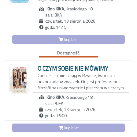
spojrzenia na rzeczywistość z mniej
Pretekstem jest sprzedaż rodzinnego domu,
uczęszczanej strony
Kino KIKA
, Krasickiego 18
ale za pozornie zwyczajnym spotkaniem kryje
sala KIKA
się potrzeba zadania pytań, które przez lata
czwartek, 13 sierpnia 2026
pozostawały niewypowiedziane. Niki wie
godz. 14:15
niewiele o japońskiej przeszłości matki, o
powojennym Nagasaki, z którego Etsuko
kup bilet
wyjechała do Wielkiej Brytanii, ani o
okolicznościach, w jakich wraz z nią opuściła
Dostępność:
Japonię jej starsza córka Keiko. Wyznania
Etsuko pełne są luk, uników i przemilczeń;
każde wspomnienie może być zarówno
O CZYM SOBIE NIE MÓWIMY
tropem prowadzącym do prawdy, jak i zasłoną
Carlo i Elisa mieszkają w Rzymie, tworząc z
chroniącą przed bolesną pamięcią.
pozoru udany związek. On jest profesorem
filozofii na uniwersytecie i pisarzem walczącym
z kryzysem twórczym. Ona z kolei to
Kino KIKA
, Krasickiego 18
utalentowana, błyskotliwa dziennikarka, której
sala PUFA
felietony ukazują się w międzynarodowych
czwartek, 13 sierpnia 2026
magazynach lifestylowych. Do ich trwającego
godz. 15:00
od dwóch dekad związku wkrada się coraz
więcej rutyny oraz dystansu.
kup bilet
Aby odzyskać dawną energię, decydują się na