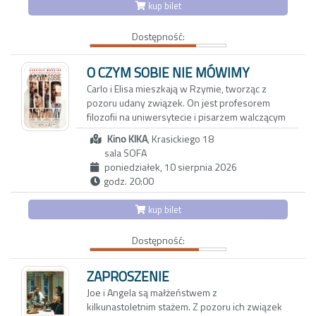
funduje widzom szokujący, emocjonalny
kup bilet
nie wrócą – i wspólne stawianie czoła
rollercoaster, po którym trudno dojść do
wyzwaniom codzienności. Nostalgiczny obraz
siebie.
Dostępność:
zachwyca bezpretensjonalnym humorem i
zdjęciami, oddającymi urok karpackiego
pogórza. Reżyserka tworzy wzruszający film o
O CZYM SOBIE NIE MÓWIMY
pamięci, przyjaźni i przemijaniu. Portret
Carlo i Elisa mieszkają w Rzymie, tworząc z
bohaterek, które są dla siebie wszystkim,
pozoru udany związek. On jest profesorem
skłania do przewartościowania priorytetów i
filozofii na uniwersytecie i pisarzem walczącym
spojrzenia na rzeczywistość z mniej
z kryzysem twórczym. Ona z kolei to
uczęszczanej strony
Kino KIKA
, Krasickiego 18
utalentowana, błyskotliwa dziennikarka, której
sala SOFA
felietony ukazują się w międzynarodowych
poniedziałek, 10 sierpnia 2026
magazynach lifestylowych. Do ich trwającego
godz. 20:00
od dwóch dekad związku wkrada się coraz
więcej rutyny oraz dystansu.
kup bilet
Aby odzyskać dawną energię, decydują się na
Dostępność:
wyjazd do Maroka w towarzystwie
wieloletnich przyjaciół: Anny i Paola oraz ich
trzynastoletniej córki Vittorii - inteligentnej,
ZAPROSZENIE
dociekliwej i ekscentrycznej nastolatki.
Joe i Angela są małżeństwem z
Okazuje się, że także oni przeżywają poważny
kilkunastoletnim stażem. Z pozoru ich związek
kryzys, który najbardziej odbija się na