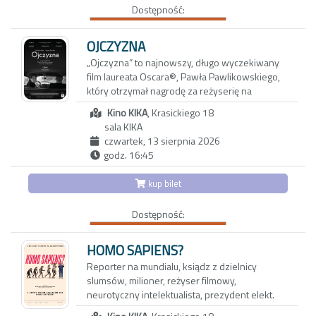
Dostępność:
wyjazd do Maroka w towarzystwie
wieloletnich przyjaciół: Anny i Paola oraz ich
trzynastoletniej córki Vittorii - inteligentnej,
OJCZYZNA
dociekliwej i ekscentrycznej nastolatki.
„Ojczyzna” to najnowszy, długo wyczekiwany
Okazuje się, że także oni przeżywają poważny
film laureata Oscara®, Pawła Pawlikowskiego,
kryzys, który najbardziej odbija się na
który otrzymał nagrodę za reżyserię na
dziewczynce. Vittoria, która nie może dogadać
tegorocznym 79. Festiwalu Filmowym w
się z rodzicami, znajduje oparcie w Carlu,
Kino KIKA
, Krasickiego 18
Cannes.
nawiązując z nim bliską więź. To dopiero
sala KIKA
początek nadchodzących problemów…
czwartek, 13 sierpnia 2026
W swoim najnowszym dziele, podobnie jak w
godz. 16:45
„Idzie” i „Zimnej wojnie”, reżyser podejmuje
tematy tożsamości, winy, rodziny i miłości na
kup bilet
tle chaosu i moralnego zagubienia powojennej
Europy. W rolach głównych zobaczymy
Dostępność:
nominowaną do Oscara® Sandrę Hüller
(„Strefa interesów”, „Anatomia upadku”,
„Projekt Hail Mary”) i Hannsa Zischlera
HOMO SAPIENS?
(„Monachium”). Scenariusz napisali Paweł
Reporter na mundialu, ksiądz z dzielnicy
Pawlikowski i Henk Handloegten. Do realizacji
slumsów, milioner, reżyser filmowy,
filmu reżyser ponownie zaprosił swój
neurotyczny intelektualista, prezydent elekt.
wieloletni zespół twórczy – nominowanego
Wszystkie te postaci, i kilka innych, łączy