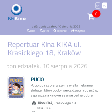
EN
PL
0
dziś: poniedziałek, 10 sierpnia 2026
dziś
jutro
pojutrze
wszystko
Repertuar Kina KIKA ul.
Krasickiego 18, Kraków
poniedziałek, 10 sierpnia 2026
PUCIO
Pucio po raz pierwszy na wielkim ekranie!
Bohater, który podbił serca dzieci i rodziców,
zaprasza na kinowe seanse pełne dobrej
zabawy i pozytywnej energii.
Kino KIKA
, Krasickiego 18
Pucio razem ze swoją rodziną odkrywa świat!
sala KIKA
Każdy dzień to nowe przygody – wspólne