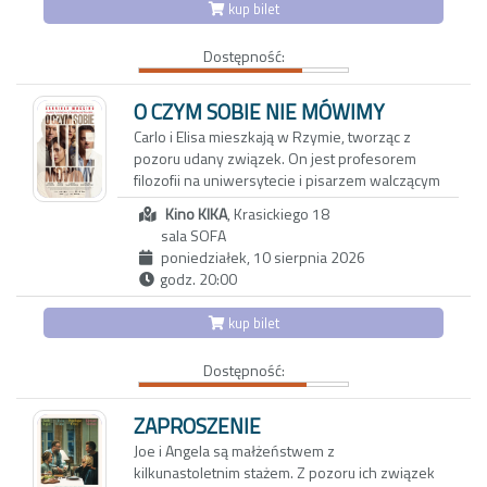
funduje widzom szokujący, emocjonalny
kup bilet
nie wrócą – i wspólne stawianie czoła
rollercoaster, po którym trudno dojść do
wyzwaniom codzienności. Nostalgiczny obraz
siebie.
Dostępność:
zachwyca bezpretensjonalnym humorem i
zdjęciami, oddającymi urok karpackiego
pogórza. Reżyserka tworzy wzruszający film o
O CZYM SOBIE NIE MÓWIMY
pamięci, przyjaźni i przemijaniu. Portret
Carlo i Elisa mieszkają w Rzymie, tworząc z
bohaterek, które są dla siebie wszystkim,
pozoru udany związek. On jest profesorem
skłania do przewartościowania priorytetów i
filozofii na uniwersytecie i pisarzem walczącym
spojrzenia na rzeczywistość z mniej
z kryzysem twórczym. Ona z kolei to
uczęszczanej strony
Kino KIKA
, Krasickiego 18
utalentowana, błyskotliwa dziennikarka, której
sala SOFA
felietony ukazują się w międzynarodowych
poniedziałek, 10 sierpnia 2026
magazynach lifestylowych. Do ich trwającego
godz. 20:00
od dwóch dekad związku wkrada się coraz
więcej rutyny oraz dystansu.
kup bilet
Aby odzyskać dawną energię, decydują się na
Dostępność:
wyjazd do Maroka w towarzystwie
wieloletnich przyjaciół: Anny i Paola oraz ich
trzynastoletniej córki Vittorii - inteligentnej,
ZAPROSZENIE
dociekliwej i ekscentrycznej nastolatki.
Joe i Angela są małżeństwem z
Okazuje się, że także oni przeżywają poważny
kilkunastoletnim stażem. Z pozoru ich związek
kryzys, który najbardziej odbija się na