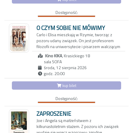
nie wrócą – i wspólne stawianie czoła
rollercoaster, po którym trudno dojść do
wyzwaniom codzienności. Nostalgiczny obraz
siebie.
Dostępność:
zachwyca bezpretensjonalnym humorem i
zdjęciami, oddającymi urok karpackiego
pogórza. Reżyserka tworzy wzruszający film o
O CZYM SOBIE NIE MÓWIMY
pamięci, przyjaźni i przemijaniu. Portret
Carlo i Elisa mieszkają w Rzymie, tworząc z
bohaterek, które są dla siebie wszystkim,
pozoru udany związek. On jest profesorem
skłania do przewartościowania priorytetów i
filozofii na uniwersytecie i pisarzem walczącym
spojrzenia na rzeczywistość z mniej
z kryzysem twórczym. Ona z kolei to
uczęszczanej strony
Kino KIKA
, Krasickiego 18
utalentowana, błyskotliwa dziennikarka, której
sala SOFA
felietony ukazują się w międzynarodowych
środa, 12 sierpnia 2026
magazynach lifestylowych. Do ich trwającego
godz. 20:00
od dwóch dekad związku wkrada się coraz
więcej rutyny oraz dystansu.
kup bilet
Aby odzyskać dawną energię, decydują się na
Dostępność:
wyjazd do Maroka w towarzystwie
wieloletnich przyjaciół: Anny i Paola oraz ich
trzynastoletniej córki Vittorii - inteligentnej,
ZAPROSZENIE
dociekliwej i ekscentrycznej nastolatki.
Joe i Angela są małżeństwem z
Okazuje się, że także oni przeżywają poważny
kilkunastoletnim stażem. Z pozoru ich związek
kryzys, który najbardziej odbija się na
wydaje się wręcz wzorcowy: zgodne,