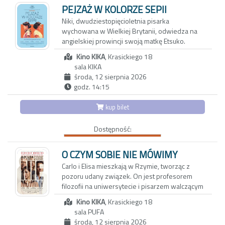
pogórza. Reżyserka tworzy wzruszający film o
PEJZAŻ W KOLORZE SEPII
pamięci, przyjaźni i przemijaniu. Portret
Niki, dwudziestopięcioletnia pisarka
bohaterek, które są dla siebie wszystkim,
wychowana w Wielkiej Brytanii, odwiedza na
skłania do przewartościowania priorytetów i
angielskiej prowincji swoją matkę Etsuko.
spojrzenia na rzeczywistość z mniej
Pretekstem jest sprzedaż rodzinnego domu,
uczęszczanej strony
Kino KIKA
, Krasickiego 18
ale za pozornie zwyczajnym spotkaniem kryje
sala KIKA
się potrzeba zadania pytań, które przez lata
środa, 12 sierpnia 2026
pozostawały niewypowiedziane. Niki wie
godz. 14:15
niewiele o japońskiej przeszłości matki, o
powojennym Nagasaki, z którego Etsuko
kup bilet
wyjechała do Wielkiej Brytanii, ani o
okolicznościach, w jakich wraz z nią opuściła
Dostępność:
Japonię jej starsza córka Keiko. Wyznania
Etsuko pełne są luk, uników i przemilczeń;
każde wspomnienie może być zarówno
O CZYM SOBIE NIE MÓWIMY
tropem prowadzącym do prawdy, jak i zasłoną
Carlo i Elisa mieszkają w Rzymie, tworząc z
chroniącą przed bolesną pamięcią.
pozoru udany związek. On jest profesorem
filozofii na uniwersytecie i pisarzem walczącym
z kryzysem twórczym. Ona z kolei to
Kino KIKA
, Krasickiego 18
utalentowana, błyskotliwa dziennikarka, której
sala PUFA
felietony ukazują się w międzynarodowych
środa, 12 sierpnia 2026