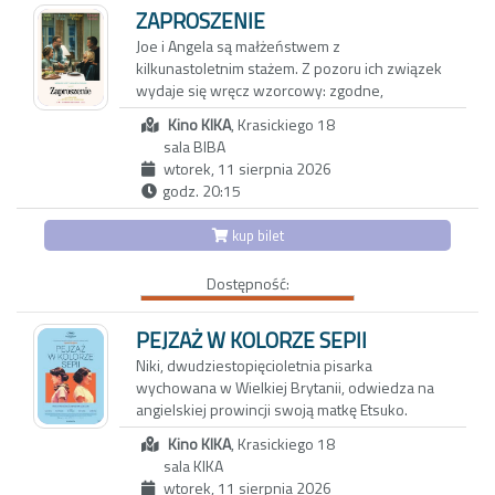
trzynastoletniej córki Vittorii - inteligentnej,
ZAPROSZENIE
dociekliwej i ekscentrycznej nastolatki.
Joe i Angela są małżeństwem z
Okazuje się, że także oni przeżywają poważny
kilkunastoletnim stażem. Z pozoru ich związek
kryzys, który najbardziej odbija się na
wydaje się wręcz wzorcowy: zgodne,
dziewczynce. Vittoria, która nie może dogadać
spokojne życie w porządnej dzielnicy, udane
się z rodzicami, znajduje oparcie w Carlu,
Kino KIKA
, Krasickiego 18
dziecko, niezły status materialny. Jednak pod
nawiązując z nim bliską więź. To dopiero
sala BIBA
powierzchnią kryją się wzajemne pretensje,
początek nadchodzących problemów…
wtorek, 11 sierpnia 2026
drobne konflikty, a przede wszystkim nuda i
godz. 20:15
rutyna. Gdy pewnego wieczoru Joe i Angela
zapraszają na kolację parę tajemniczych
kup bilet
sąsiadów, swobodna i przyjacielska rozmowa
zaczyna zmieniać się w pełną dwuznaczności
Dostępność:
grę. To, co dotąd skrywane, wychodzi na jaw, a
niewypowiedziane pragnienia ducha i ciała
zaczynają nabierać niebezpiecznie realnych
PEJZAŻ W KOLORZE SEPII
kształtów. Czy obie pary pójdą dziś spać we
Niki, dwudziestopięcioletnia pisarka
własnych łóżkach?
wychowana w Wielkiej Brytanii, odwiedza na
angielskiej prowincji swoją matkę Etsuko.
Pretekstem jest sprzedaż rodzinnego domu,
Kino KIKA
, Krasickiego 18
ale za pozornie zwyczajnym spotkaniem kryje
sala KIKA
się potrzeba zadania pytań, które przez lata
wtorek, 11 sierpnia 2026